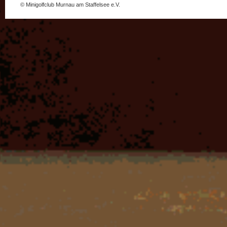
© Minigolfclub Murnau am Staffelsee e.V.