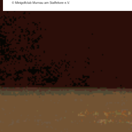
© Minigolfclub Murnau am Staffelsee e.V.