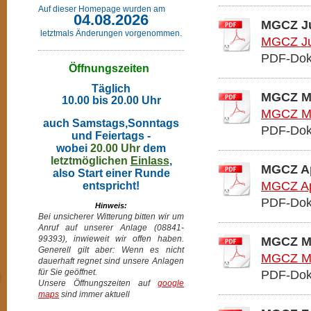
Auf dieser Homepage wurden am
04.08.2026
MGCZ Ju
letztmals Änderungen vorgenommen.
MGCZ Ju
PDF-Dok
Öffnungszeiten
Täglich
MGCZ Ma
10.00 bis 20.00 Uhr
MGCZ Ma
auch Samstags,Sonntags
PDF-Dok
und Feiertags -
wobei
20.00 Uhr
dem
letztmöglichen
Einlass
,
MGCZ Ap
also Start einer Runde
MGCZ Apr
entspricht!
PDF-Dok
Hinweis:
Bei unsicherer Witterung bitten wir um
Anruf auf unserer Anlage (08841-
99393), inwieweit wir offen haben.
MGCZ Mä
Generell gilt aber: Wenn es nicht
MGCZ Mä
dauerhaft regnet sind unsere Anlagen
für Sie geöffnet.
PDF-Dok
Unsere Öffnungszeiten auf
google
maps
sind immer aktuell