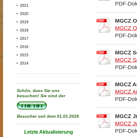
PDF-Dok
2021
2020
MGCZ Ok
2019
MGCZ Ok
2018
PDF-Dok
2017
2016
MGCZ S
2015
MGCZ Se
2014
PDF-Dok
MGCZ Au
Schön, dass Sie uns
MGCZ Au
besuchen!
Sie sind der
PDF-Dok
MGCZ Ju
Besucher seit dem 01.01.2026
MGCZ Jul
PDF-Dok
Letzte Aktualisierung