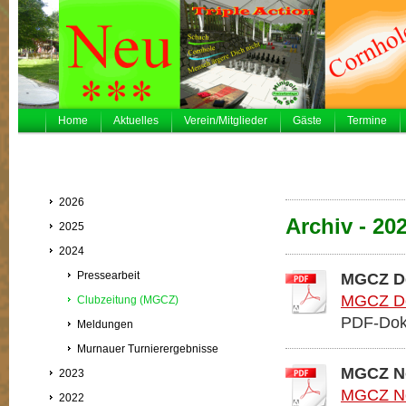
Home
Aktuelles
Verein/Mitglieder
Gäste
Termine
2026
Archiv - 20
2025
2024
Pressearbeit
MGCZ D
MGCZ De
Clubzeitung (MGCZ)
PDF-Dok
Meldungen
Murnauer Turnierergebnisse
MGCZ N
2023
MGCZ No
2022