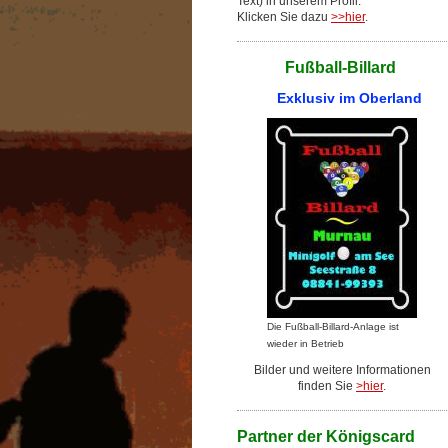
Text) in unserem Profil.
Klicken Sie dazu
>>hier
.
Fußball-Billard
Exklusiv im Oberland
Die Fußball-Billard-Anlage ist
wieder in Betrieb
Bilder und weitere Informationen
finden Sie
>hier
.
Partner der Königscard