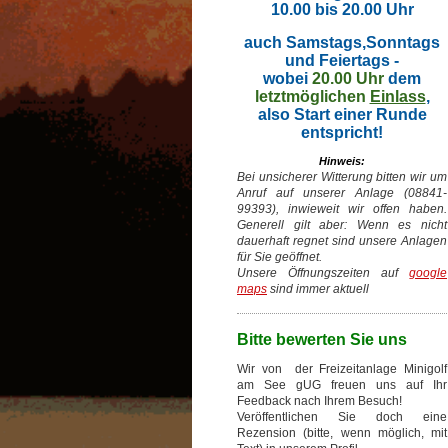
10.00 bis 20.00 Uhr
auch Samstags,Sonntags
und Feiertags -
wobei
20.00 Uhr
dem
letztmöglichen
Einlass
,
also Start einer Runde
entspricht!
Hinweis:
Bei unsicherer Witterung bitten wir um
Anruf auf unserer Anlage (08841-
99393), inwieweit wir offen haben.
Generell gilt aber: Wenn es nicht
dauerhaft regnet sind unsere Anlagen
für Sie geöffnet.
Unsere Öffnungszeiten auf
google
maps
sind immer aktuell
Bitte bewerten Sie uns
Wir von der Freizeitanlage Minigolf
am See gUG freuen uns auf Ihr
Feedback nach Ihrem Besuch!
Veröffentlichen Sie doch eine
Rezension (bitte, wenn möglich, mit