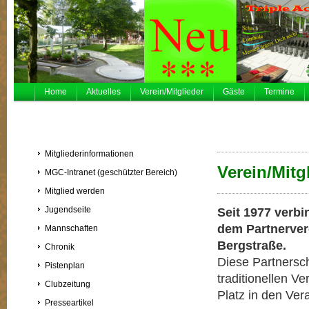
Home
Aktuelles
Verein/Mitglieder
Gäste
Termine
Mitgliederinformationen
Verein/Mitg
MGC-Intranet (geschützter Bereich)
Mitglied werden
Jugendseite
Seit 1977 verb
dem Partnerve
Mannschaften
Bergstraße.
Chronik
Diese Partnersch
Pistenplan
traditionellen V
Clubzeitung
Platz in den Ver
Presseartikel