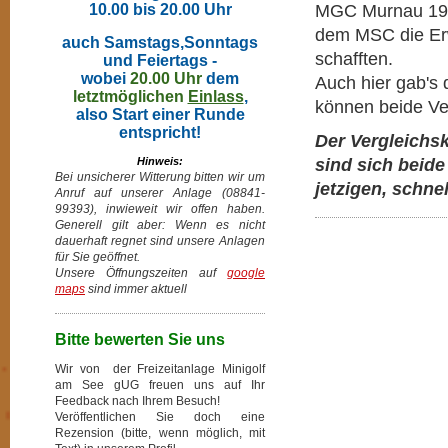
10.00 bis 20.00 Uhr
MGC Murnau 1987
dem MSC die Erw
auch Samstags,Sonntags
schafften.
und Feiertags -
wobei
20.00 Uhr
dem
Auch hier gab's
letztmöglichen
Einlass
,
können beide Ver
also Start einer Runde
entspricht!
Der Vergleichs
Hinweis:
sind sich beide
Bei unsicherer Witterung bitten wir um
jetzigen, schnel
Anruf auf unserer Anlage (08841-
99393), inwieweit wir offen haben.
Generell gilt aber: Wenn es nicht
dauerhaft regnet sind unsere Anlagen
für Sie geöffnet.
Unsere Öffnungszeiten auf
google
maps
sind immer aktuell
Bitte bewerten Sie uns
Wir von der Freizeitanlage Minigolf
am See gUG freuen uns auf Ihr
Feedback nach Ihrem Besuch!
Veröffentlichen Sie doch eine
Rezension (bitte, wenn möglich, mit