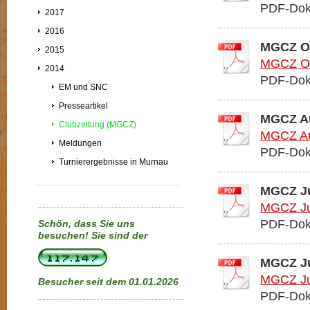
PDF-Dok
2017
2016
MGCZ Ok
2015
MGCZ Ok
2014
PDF-Dok
EM und SNC
Presseartikel
MGCZ Au
Clubzeitung (MGCZ)
MGCZ Au
Meldungen
PDF-Dok
Turnierergebnisse in Murnau
MGCZ Ju
MGCZ Jul
PDF-Dok
Schön, dass Sie uns
besuchen!
Sie sind der
MGCZ Ju
MGCZ Ju
Besucher seit dem 01.01.2026
PDF-Dok