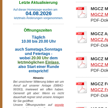
Letzte Aktualisierung
MGCZ Ma
Auf dieser Homepage wurden am
04.08.2026
MGCZ Ma
letztmals Änderungen vorgenommen.
PDF-Dok
Öffnungszeiten
MGCZ Ap
Täglich
MGCZ Apr
10.00 bis 20.00 Uhr
PDF-Dok
auch Samstags,Sonntags
und Feiertags -
wobei
20.00 Uhr
dem
MGCZ Mä
letztmöglichen
Einlass
,
MGCZ Mä
also Start einer Runde
PDF-Dok
entspricht!
Hinweis:
Bei unsicherer Witterung bitten wir um
MGCZ Fe
Anruf auf unserer Anlage (08841-
MGCZ Fe
99393), inwieweit wir offen haben.
Generell gilt aber: Wenn es nicht
PDF-Dok
dauerhaft regnet sind unsere Anlagen
für Sie geöffnet.
Unsere Öffnungszeiten auf
google