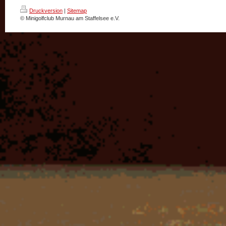
Druckversion
|
Sitemap
© Minigolfclub Murnau am Staffelsee e.V.