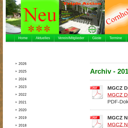
Home
Aktuelles
Verein/Mitglieder
Gäste
Termine
2026
Archiv - 20
2025
2024
2023
MGCZ D
MGCZ De
2022
PDF-Dok
2021
2020
MGCZ N
2019
MGCZ No
2018