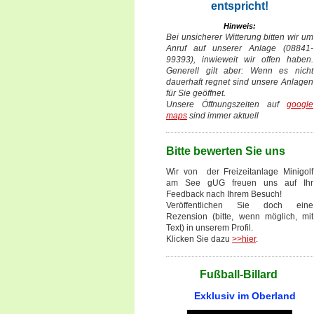
entspricht!
Hinweis:
Bei unsicherer Witterung bitten wir um
Anruf auf unserer Anlage (08841-
99393), inwieweit wir offen haben.
Generell gilt aber: Wenn es nicht
dauerhaft regnet sind unsere Anlagen
für Sie geöffnet.
Unsere Öffnungszeiten auf
google
maps
sind immer aktuell
Bitte bewerten Sie uns
Wir von der Freizeitanlage Minigolf
am See gUG freuen uns auf Ihr
Feedback nach Ihrem Besuch!
Veröffentlichen Sie doch eine
Rezension (bitte, wenn möglich, mit
Text) in unserem Profil.
Klicken Sie dazu
>>hier
.
Fußball-Billard
Exklusiv im Oberland