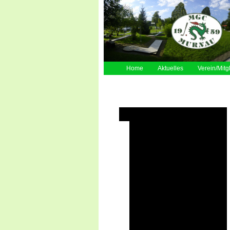
Home
Aktuelles
Verein/Mitg
Turniere auf den eigenen Anlagen
2026
2025 - DSM
2024
2023 - Bayerische Meisterschaft
2023
2022
2022 - Jugend WM
2022 - U23 Nationen-Cup