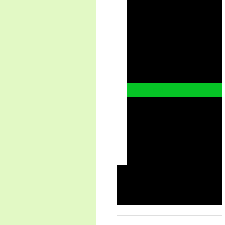
2021
2020
2019 Deutschland - Schweiz
2019
2018
2017
2017 - DM
2016
2015
2015 - BM
2014
2014 - SEM
Vereinsveranstaltungen
Turniere auf fremden Anlagen
Unsere Anlagen