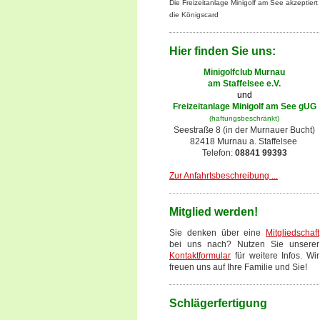
Die Freizeitanlage Minigolf am See akzeptiert
die Königscard
Hier finden Sie uns:
Minigolfclub Murnau
am Staffelsee e.V.
und
Freizeitanlage Minigolf am See gUG
(haftungsbeschränkt)
Seestraße 8 (in der Murnauer Bucht)
82418 Murnau a. Staffelsee
Telefon:
08841 99393
Zur Anfahrtsbeschreibung ...
Mitglied werden!
Sie denken über eine
Mitgliedschaft
bei uns nach? Nutzen Sie unserer
Kontaktformular
für weitere Infos. Wir
freuen uns auf Ihre Familie und Sie!
Schlägerfertigung