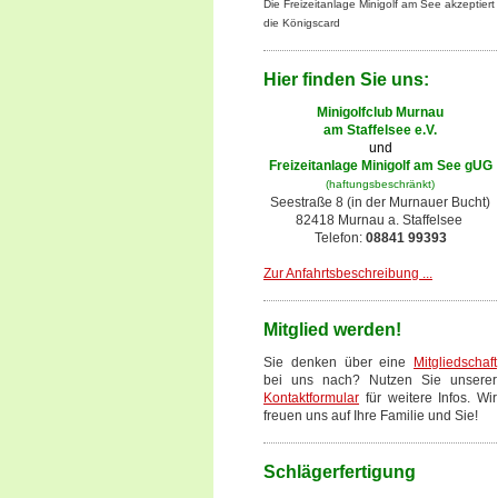
Die Freizeitanlage Minigolf am See akzeptiert
die Königscard
Hier finden Sie uns:
Minigolfclub Murnau
am Staffelsee e.V.
und
Freizeitanlage Minigolf am See gUG
(haftungsbeschränkt)
Seestraße 8 (in der Murnauer Bucht)
82418 Murnau a. Staffelsee
Telefon:
08841 99393
Zur Anfahrtsbeschreibung ...
Mitglied werden!
Sie denken über eine
Mitgliedschaft
bei uns nach? Nutzen Sie unserer
Kontaktformular
für weitere Infos. Wir
freuen uns auf Ihre Familie und Sie!
Schlägerfertigung