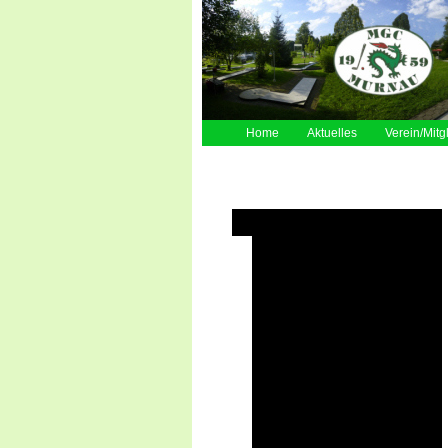
Home
Aktuelles
Verein/Mitg
Turniere auf den eigenen Anlagen
2026
2025 - DSM
2024
2023 - Bayerische Meisterschaft
2023
2022
2022 - Jugend WM
2022 - U23 Nationen-Cup