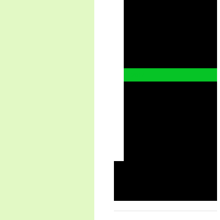
2021
2020
2019 Deutschland - Schweiz
2019
2018
2017
2017 - DM
2016
2015
2015 - BM
2014
2014 - SEM
Vereinsveranstaltungen
Turniere auf fremden Anlagen
Unsere Anlagen