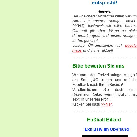
entspricht!
Hinweis:
Bei unsicherer Witterung bitten wir um
Anruf auf unserer Anlage (08841-
99393), inwieweit wir offen haben.
Generell gilt aber: Wenn es nicht
dauerhaft regnet sind unsere Anlagen
für Sie geöffnet.
Unsere Öffnungszeiten auf
google
maps
sind immer aktuell
Bitte bewerten Sie uns
Wir von der Freizeitanlage Minigolf
am See gUG freuen uns auf Ihr
Feedback nach Ihrem Besuch!
Veröffentlichen Sie doch eine
Rezension (bitte, wenn möglich, mit
Text) in unserem Profil.
Klicken Sie dazu
>>hier
.
Fußball-Billard
Exklusiv im Oberland