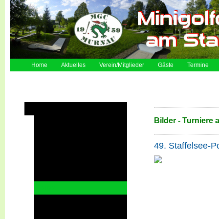
Home
Aktuelles
Verein/Mitglieder
Gäste
Termine
Turniere auf den eigenen Anlagen
Bilder - Turniere
2026
2025 - DSM
49. Staffelsee-P
2024
2023 - Bayerische Meisterschaft
2023
2022
2022 - Jugend WM
2022 - U23 Nationen-Cup