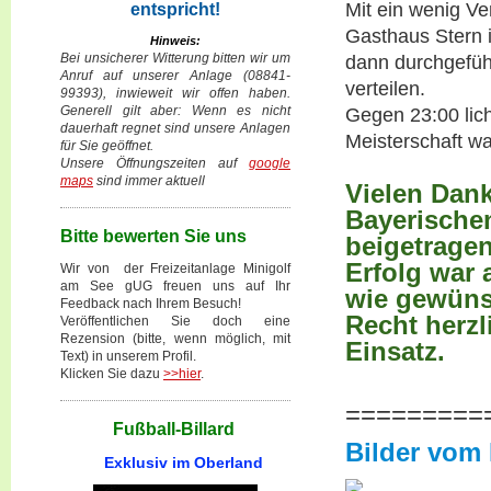
Mit ein wenig V
entspricht!
Gasthaus Stern
Hinweis:
Bei unsicherer Witterung bitten wir um
dann durchgefüh
Anruf auf unserer Anlage (08841-
verteilen.
99393), inwieweit wir offen haben.
Generell gilt aber: Wenn es nicht
Gegen 23:00 lich
dauerhaft regnet sind unsere Anlagen
Meisterschaft wa
für Sie geöffnet.
Unsere Öffnungszeiten auf
google
maps
sind immer aktuell
Vielen Dank
Bayerische
Bitte bewerten Sie uns
beigetragen
Erfolg war
Wir von der Freizeitanlage Minigolf
am See gUG freuen uns auf Ihr
wie gewüns
Feedback nach Ihrem Besuch!
Recht herzl
Veröffentlichen Sie doch eine
Rezension (bitte, wenn möglich, mit
Einsatz.
Text) in unserem Profil.
Klicken Sie dazu
>>hier
.
=========
Fußball-Billard
Bilder vom
Exklusiv im Oberland