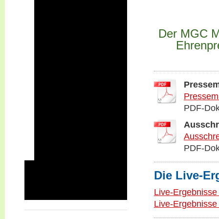
2021
2020
Der MGC Mur
2019 Deutschland - Schweiz
Ehrenpre
2019
2018
2017
Pressem
2017 - DM
Pressema
2016
PDF-Dok
2015
Ausschr
2015 - BM
Ausschr
2014
PDF-Dok
2014 - SEM
Vereinsveranstaltungen
Die Live-Er
Turniere auf fremden Anlagen
Live-Ergebnisse
Unsere Anlagen
Live-Ergebnisse