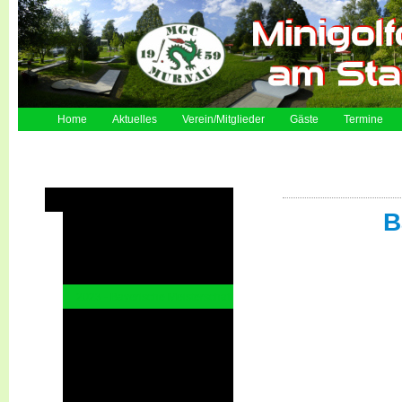
Home
Aktuelles
Verein/Mitglieder
Gäste
Termine
Turniere auf den eigenen Anlagen
B
2026
2025 - DSM
2024
2023 - Bayerische Meisterschaft
2023
2022
2022 - Jugend WM
2022 - U23 Nationen-Cup