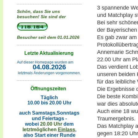
3 spannende Wet
Schön, dass Sie uns
und Matchplay s
besuchen!
Sie sind der
Bei sehr schöne
der Bayerischen 
Es gab zwar am 
Besucher seit dem 01.01.2026
Protokollübertr
Annemarie Schmi
Letzte Aktualisierung
22.00 Uhr am Pl
Auf dieser Homepage wurden am
04.08.2026
Das verdient Lo
letztmals Änderungen vorgenommen.
unseren beiden 
für das leiblich
Öffnungszeiten
Die Ergebnisse d
Die beste Kombi
Täglich
10.00 bis 20.00 Uhr
war dies absolu
Auch eine 18 wur
auch Samstags,Sonntags
Traumergebnis.
und Feiertags -
wobei
20.00 Uhr
dem
Das Matchplay a
letztmöglichen
Einlass
,
gegen 18:20 Uhr
also Start einer Runde